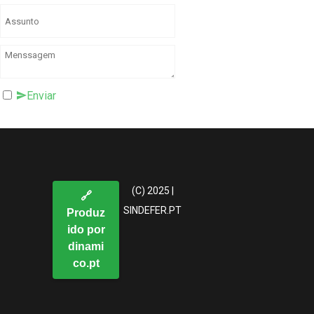
Enviar
(C) 2025 |
🔗
SINDEFER.PT
Produz
ido por
dinami
co.pt