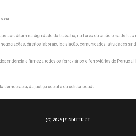
rovia
a que acreditam na dignidade do trabalho, na força da união e na defesa
egociações, direitos laborais, legislação, comunicados, atividades sind
ndência e firmeza todos os ferroviários e ferroviárias de Portugal, l
 democracia, da justiça social e da solidariedade.
(C) 2025 | SINDEFER.PT