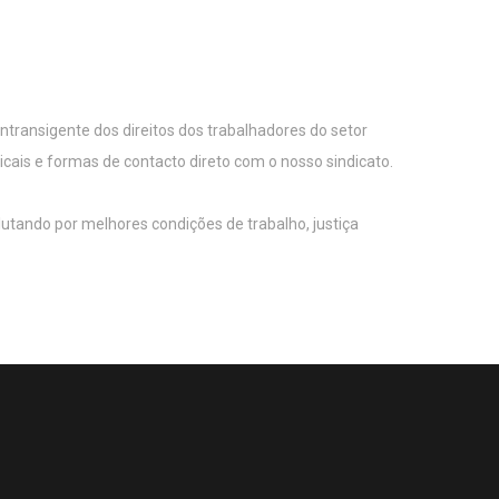
 intransigente dos direitos dos trabalhadores do setor
icais e formas de contacto direto com o nosso sindicato.
utando por melhores condições de trabalho, justiça