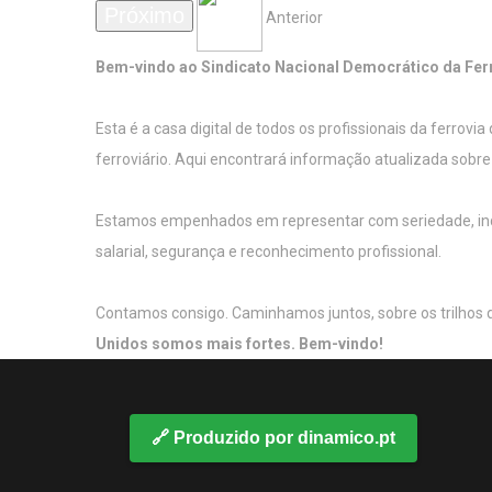
Próximo
Anterior
Bem-vindo ao Sindicato Nacional Democrático da Fer
Esta é a casa digital de todos os profissionais da ferrovi
ferroviário.
Aqui encontrará informação atualizada sobre n
Estamos empenhados em representar com seriedade, indepe
salarial, segurança e reconhecimento profissional.
Contamos consigo. Caminhamos juntos, sobre os trilhos da
Unidos somos mais fortes. Bem-vindo!
🔗 Produzido por dinamico.pt